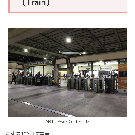
（Train）
MRT「Ayala Center」駅
まずは1つ目は電車！