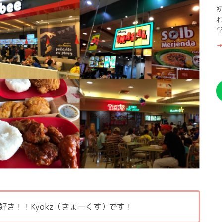
→
好き！！Kyokz（きょーくす）です！