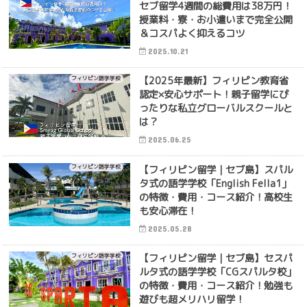
セブ留学4週間の総費用は38万円！
授業料・寮・お小遣いまで完全公開
＆コスパよく抑えるコツ
2025.10.21
【2025年最新】フィリピン教育省
フィリピン語学学校
認定×安心サポート！親子留学にぴ
ったりな私立グローバルスクールと
は？
2025.06.25
【フィリピン留学｜セブ島】スパル
フィリピン語学学校
タ式の語学学校「English Fella1」
の特徴・費用・コース紹介！高校生
も安心滞在！
2025.05.28
【フィリピン留学｜セブ島】セスパ
フィリピン語学学校
ルタ式の語学学校「CGスパルタ校」
の特徴・費用・コース紹介！勉強も
遊びも超メリハリ留学！