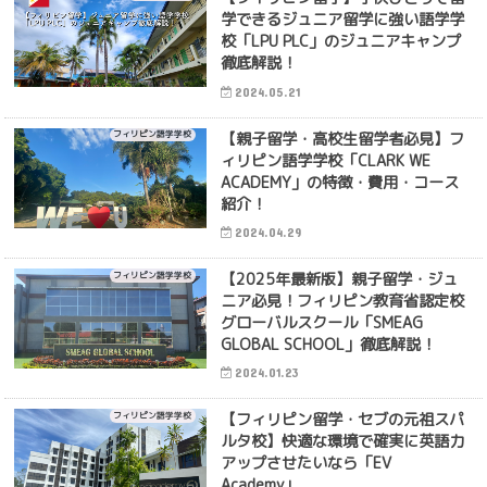
学できるジュニア留学に強い語学学
校「LPU PLC」のジュニアキャンプ
徹底解説！
2024.05.21
【親子留学・高校生留学者必見】フ
フィリピン語学学校
ィリピン語学学校「CLARK WE
ACADEMY」の特徴・費用・コース
紹介！
2024.04.29
【2025年最新版】親子留学・ジュ
フィリピン語学学校
ニア必見！フィリピン教育省認定校
グローバルスクール「SMEAG
GLOBAL SCHOOL」徹底解説！
2024.01.23
【フィリピン留学・セブの元祖スパ
フィリピン語学学校
ルタ校】快適な環境で確実に英語力
アップさせたいなら「EV
Academy」